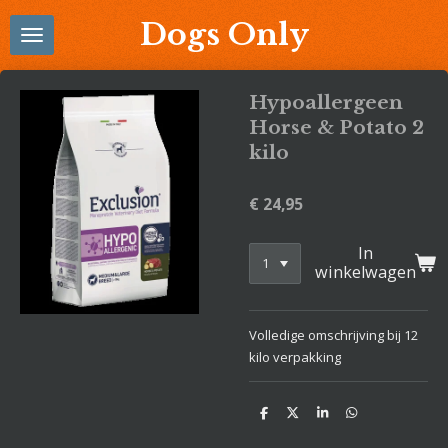
Ga
Dogs Only
direct
naar
de
Hypoallergeen
hoofdinhoud
Horse & Potato 2
kilo
€ 24,95
In
winkelwagen
Volledige omschrijving bij 12
kilo verpakking
D
D
S
D
e
e
h
e
l
e
a
l