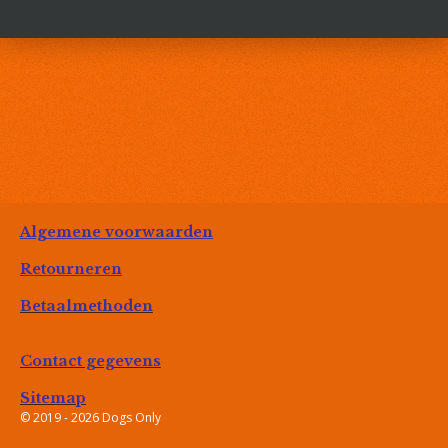
e
l
r
e
n
e
n
Algemene voorwaarden
Retourneren
Betaalmethoden
Contact gegevens
Sitemap
© 2019 - 2026 Dogs Only