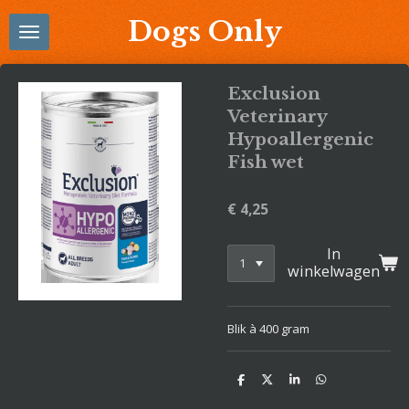
Ga
Dogs Only
direct
naar
de
Exclusion
hoofdinhoud
Veterinary
Hypoallergenic
Fish wet
€ 4,25
In
winkelwagen
Blik à 400 gram
D
D
S
D
e
e
h
e
l
e
a
l