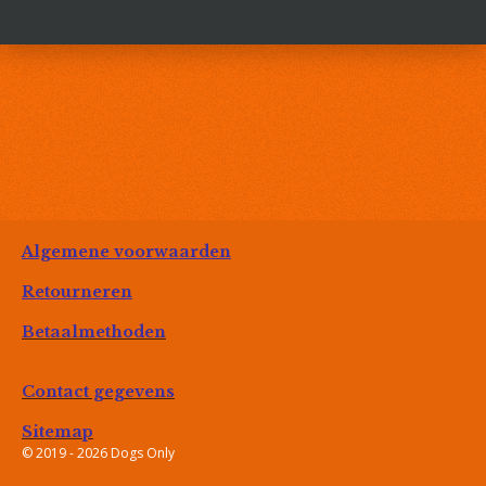
e
l
r
e
n
e
n
Algemene voorwaarden
Retourneren
Betaalmethoden
Contact gegevens
Sitemap
© 2019 - 2026 Dogs Only