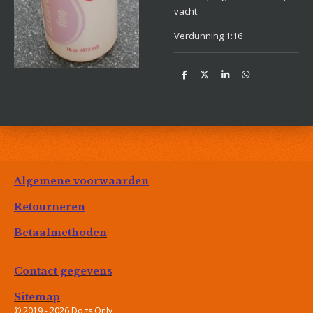
vacht.
Verdunning 1:16
D
D
S
D
e
e
h
e
l
e
a
l
e
l
r
e
n
e
n
Algemene voorwaarden
Retourneren
Betaalmethoden
Contact gegevens
Sitemap
© 2019 - 2026 Dogs Only