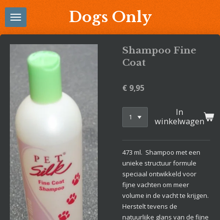
Ga
Dogs Only
direct
naar
de
Shampoo Fine
hoofdinhoud
Coat
€ 9,95
In
winkelwagen
473 ml. Shampoo met een
unieke structuur formule
speciaal ontwikkeld voor
fijne vachten om meer
volume in de vacht te krijgen.
Herstelt tevens de
natuurlijke glans van de fijne