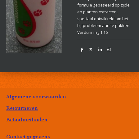
formule gebaseerd op zijde
en planten extracten,
speciaal ontwikkeld om het
bijtprobleem aan te pakken.
Verdunning 1:16
D
D
S
D
e
e
h
e
l
e
a
l
e
l
r
e
n
e
n
Algemene voorwaarden
Retourneren
Betaalmethoden
Contact gegevens