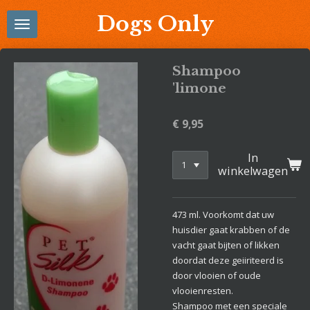
Ga
Dogs Only
direct
naar
de
Shampoo
hoofdinhoud
'limone
€ 9,95
In
winkelwagen
473 ml. Voorkomt dat uw
huisdier gaat krabben of de
vacht gaat bijten of likken
doordat deze geiiriteerd is
door vlooien of oude
vlooienresten.
Shampoo met een speciale