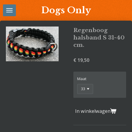
Ga
Dogs Only
direct
naar
de
Regenboog
hoofdinhoud
halsband S 31-40
cm.
€ 19,50
Maat
In winkelwagen