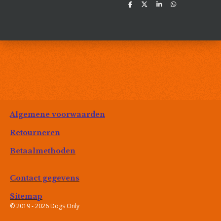
D
D
S
D
e
e
h
e
l
e
a
l
e
l
r
e
n
e
n
Algemene voorwaarden
Retourneren
Betaalmethoden
Contact gegevens
Sitemap
© 2019 - 2026 Dogs Only