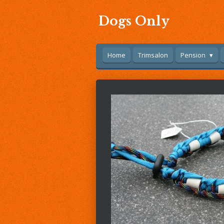
Ga
Dogs Only
direct
naar
de
hoofdinhoud
Home
Trimsalon
Pension