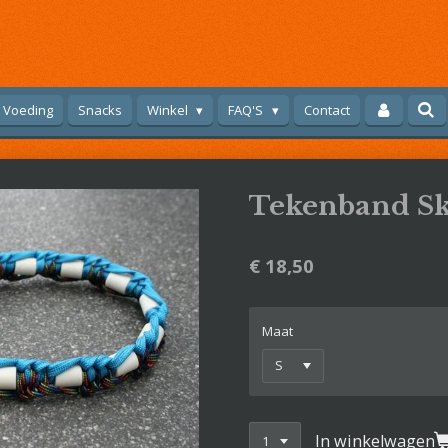
Voeding
Snacks
Winkel
FAQ'S
Contact
Tekenband S
€ 18,50
Maat
In winkelwagen