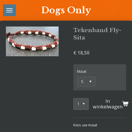
Ga
Dogs Only
direct
naar
de
Tekenband Fly-
hoofdinhoud
Sita
€ 18,50
Maat
In
winkelwagen
Kies uw maat