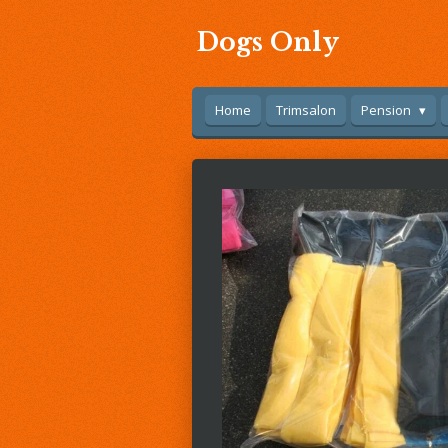
Ga
Dogs Only
direct
naar
de
hoofdinhoud
Home
Trimsalon
Pension