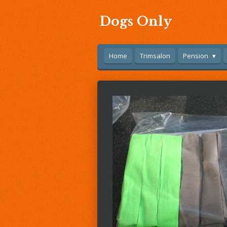
Ga
Dogs Only
direct
naar
de
hoofdinhoud
Home
Trimsalon
Pension