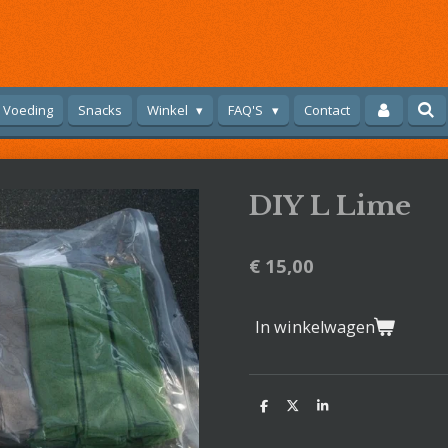
Voeding
Snacks
Winkel
FAQ'S
Contact
DIY L Lime
€ 15,00
In winkelwagen
D
D
S
e
e
h
l
e
a