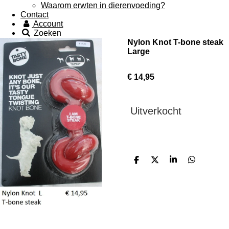
Waarom erwten in dierenvoeding?
Contact
Account
Zoeken
Nylon Knot T-bone steak
Large
€ 14,95
Uitverkocht
D
D
S
D
e
e
h
e
l
e
a
l
e
l
r
e
n
e
n