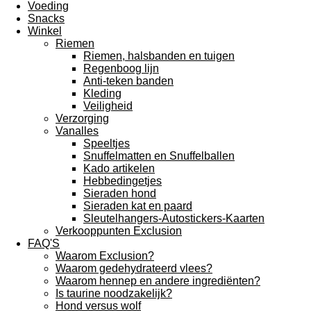
Voeding
Snacks
Winkel
Riemen
Riemen, halsbanden en tuigen
Regenboog lijn
Anti-teken banden
Kleding
Veiligheid
Verzorging
Vanalles
Speeltjes
Snuffelmatten en Snuffelballen
Kado artikelen
Hebbedingetjes
Sieraden hond
Sieraden kat en paard
Sleutelhangers-Autostickers-Kaarten
Verkooppunten Exclusion
FAQ'S
Waarom Exclusion?
Waarom gedehydrateerd vlees?
Waarom hennep en andere ingrediënten?
Is taurine noodzakelijk?
Hond versus wolf