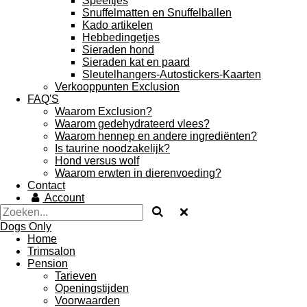
Speeltjes
Snuffelmatten en Snuffelballen
Kado artikelen
Hebbedingetjes
Sieraden hond
Sieraden kat en paard
Sleutelhangers-Autostickers-Kaarten
Verkooppunten Exclusion
FAQ'S
Waarom Exclusion?
Waarom gedehydrateerd vlees?
Waarom hennep en andere ingrediënten?
Is taurine noodzakelijk?
Hond versus wolf
Waarom erwten in dierenvoeding?
Contact
Account
Dogs Only
Home
Trimsalon
Pension
Tarieven
Openingstijden
Voorwaarden