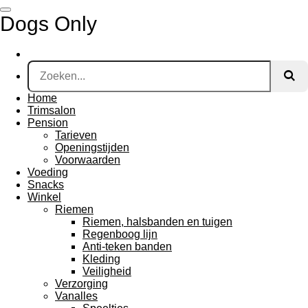
Ga
Dogs Only
direct
naar
de
hoofdinhoud
Home
Trimsalon
Pension
Tarieven
Openingstijden
Voorwaarden
Voeding
Snacks
Winkel
Riemen
Riemen, halsbanden en tuigen
Regenboog lijn
Anti-teken banden
Kleding
Veiligheid
Verzorging
Vanalles