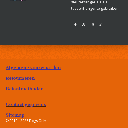
sleutelhanger als als
tassenhanger te gebruiken.
D
D
S
D
e
e
h
e
l
e
a
l
e
l
r
e
n
e
n
Algemene voorwaarden
Retourneren
Betaalmethoden
Contact gegevens
Sitemap
© 2019 - 2026 Dogs Only