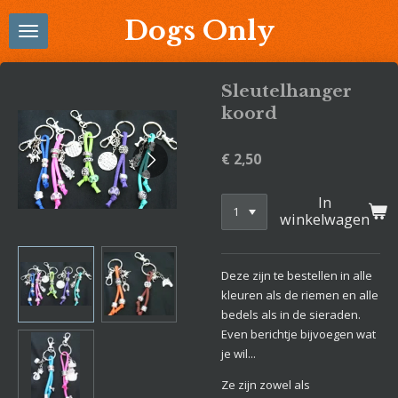
Ga
Dogs Only
direct
naar
de
Sleutelhanger
hoofdinhoud
koord
€ 2,50
In
winkelwagen
Deze zijn te bestellen in alle
kleuren als de riemen en alle
bedels als in de sieraden.
Even berichtje bijvoegen wat
je wil...
Ze zijn zowel als