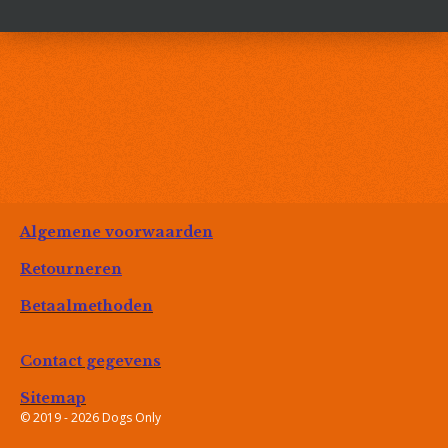
e
l
r
e
n
e
n
Algemene voorwaarden
Retourneren
Betaalmethoden
Contact gegevens
Sitemap
© 2019 - 2026 Dogs Only