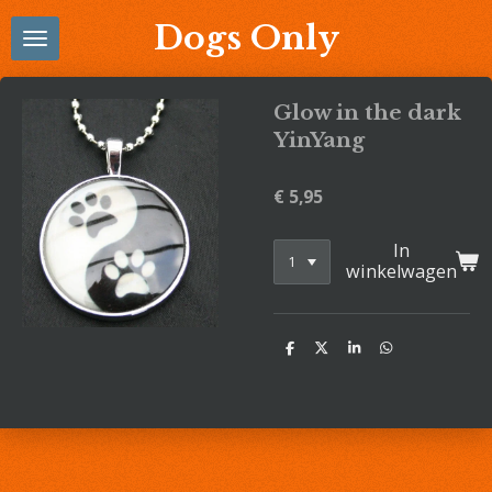
Ga
Dogs Only
direct
naar
de
Glow in the dark
hoofdinhoud
YinYang
€ 5,95
In
winkelwagen
D
D
S
D
e
e
h
e
l
e
a
l
e
l
r
e
n
e
n