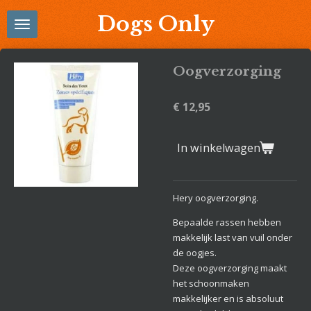
Ga
Dogs Only
direct
naar
de
Oogverzorging
hoofdinhoud
€ 12,95
In winkelwagen
Hery oogverzorging.
Bepaalde rassen hebben
makkelijk last van vuil onder
de oogjes.
Deze oogverzorging maakt
het schoonmaken
makkelijker en is absoluut