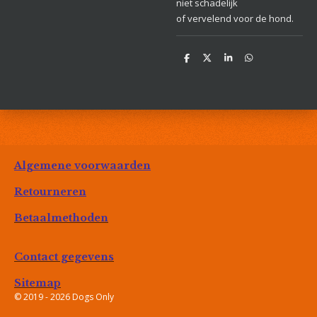
niet schadelijk
of vervelend voor de hond.
D
D
S
D
e
e
h
e
l
e
a
l
e
l
r
e
n
e
n
Algemene voorwaarden
Retourneren
Betaalmethoden
Contact gegevens
Sitemap
© 2019 - 2026 Dogs Only