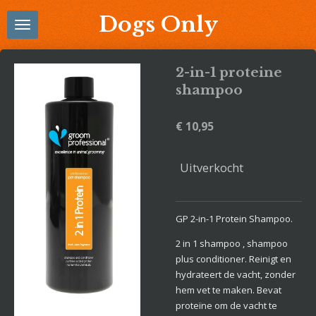
Ga
Dogs Only
direct
naar
de
2-in-1 proteine
hoofdinhoud
shampoo
€ 10,95
Uitverkocht
GP 2-in-1 Protein Shampoo.
2 in 1 shampoo , shampoo
plus conditioner. Reinigt en
hydrateert de vacht, zonder
hem vet te maken. Bevat
proteïne om de vacht te