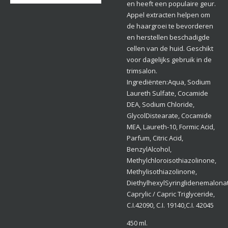
en heeft een populaire geur.
Appel extracten helpen om
de haargroei te bevorderen
en herstellen beschadigde
cellen van de huid. Geschikt
voor dagelijks gebruik in de
trimsalon.
Ingrediënten:Aqua, Sodium
Laureth Sulfate, Cocamide
DEA, Sodium Chloride,
GlycolDistearate, Cocamide
MEA, Laureth-10, Formic Acid,
Parfum, Citric Acid,
BenzylAlcohol,
Methylchloroisothiazolinone,
Methylisothiazolinone,
DiethylhexylSyringlidenemalona
Caprylic / Capric Triglyceride,
C.I.42090, C.I. 19140,C.I. 42045
450 ml.