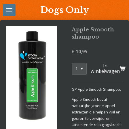
Ga
Dogs Only
direct
naar
de
Apple Smooth
hoofdinhoud
shampoo
€ 10,95
In
winkelwagen
GP Apple Smooth Shampoo.
Apple Smooth bevat
natuurlijke groene appel
extracten die helpen vuil en
geuren te verwijderen.
Uitstekende reinigingskracht