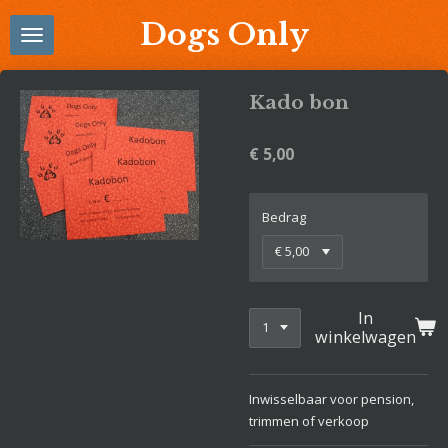
Ga
Dogs Only
direct
naar
de
Kado bon
hoofdinhoud
€ 5,00
Bedrag
In
winkelwagen
Inwisselbaar voor pension,
trimmen of verkoop