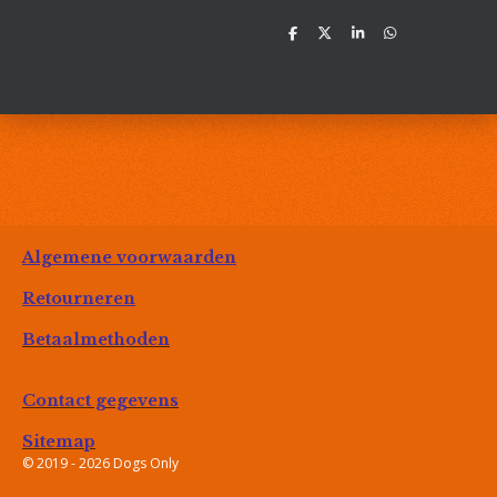
D
D
S
D
e
e
h
e
l
e
a
l
e
l
r
e
n
e
n
Algemene voorwaarden
Retourneren
Betaalmethoden
Contact gegevens
Sitemap
© 2019 - 2026 Dogs Only