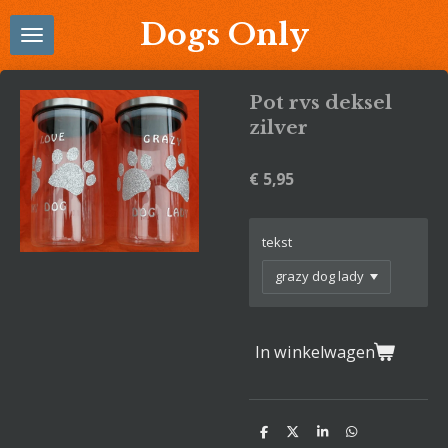
Ga
Dogs Only
direct
naar
de
Pot rvs deksel
hoofdinhoud
zilver
€ 5,95
tekst
In winkelwagen
D
D
S
D