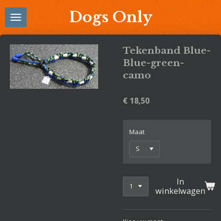
Ga
Dogs Only
direct
naar
de
Tekenband Blue-
hoofdinhoud
Blue-green-
camo
€ 18,50
Maat
In
winkelwagen