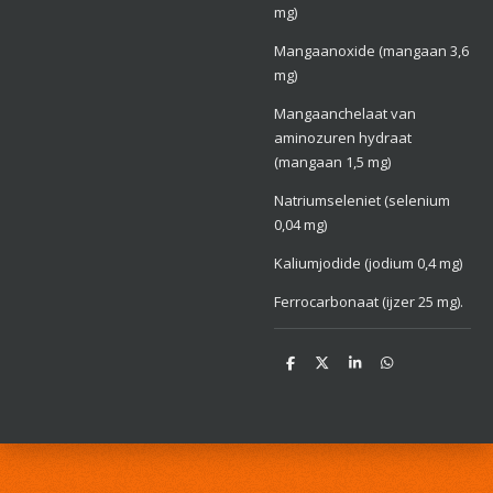
mg)
Mangaanoxide (mangaan 3,6
mg)
Mangaanchelaat van
aminozuren hydraat
(mangaan 1,5 mg)
Natriumseleniet (selenium
0,04 mg)
Kaliumjodide (jodium 0,4 mg)
Ferrocarbonaat (ijzer 25 mg).
D
D
S
D
e
e
h
e
l
e
a
l
e
l
r
e
n
e
n