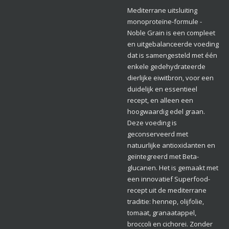
Mediterrane uitsluiting
monoproteïne-formule -
Noble Grain is een compleet
en uitgebalanceerde voeding
dat is samengesteld met één
enkele gedehydrateerde
dierlijke eiwitbron, voor een
duidelijk en essentieel
recept, en alleen een
hoogwaardig edel graan.
Deze voeding is
geconserveerd met
natuurlijke antioxidanten en
geïntegreerd met Beta-
glucanen. Het is gemaakt met
een innovatief Superfood-
recept uit de mediterrane
traditie: hennep, olijfolie,
tomaat, granaatappel,
broccoli en cichorei. Zonder