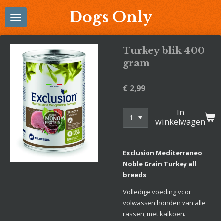
Ga
Dogs Only
direct
naar
de
Turkey blik 400
hoofdinhoud
gram
€ 2,99
In
winkelwagen
Exclusion Mediterraneo
Noble Grain Turkey all
breeds
Volledige voeding voor
volwassen honden van alle
rassen, met kalkoen.