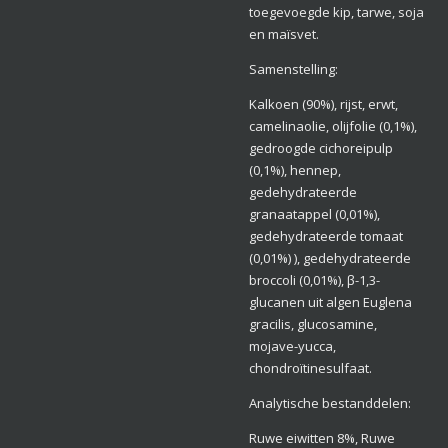
toegevoegde kip, tarwe, soja
en maïsvet.
Samenstelling:
Kalkoen (90%), rijst, erwt,
camelinaolie, olijfolie (0,1%),
gedroogde cichoreipulp
(0,1%), hennep,
gedehydrateerde
granaatappel (0,01%),
gedehydrateerde tomaat
(0,01%) ), gedehydrateerde
broccoli (0,01%), β-1,3-
glucanen uit algen Euglena
gracilis, glucosamine,
mojave-yucca,
chondroïtinesulfaat.
Analytische bestanddelen:
Ruwe eiwitten 8%, Ruwe