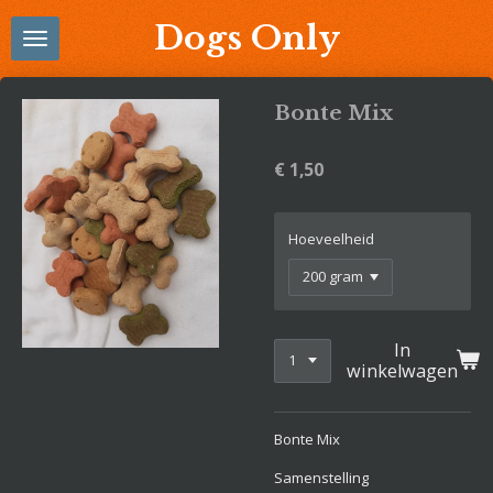
Ga
Dogs Only
direct
naar
de
Bonte Mix
hoofdinhoud
€ 1,50
Hoeveelheid
In
winkelwagen
Bonte Mix
Samenstelling