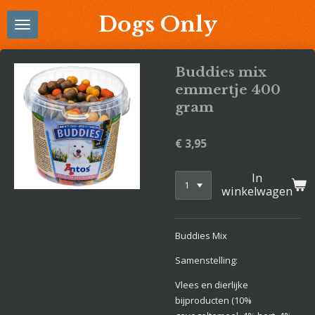
Ga
Dogs Only
direct
naar
de
Buddies mix
hoofdinhoud
emmertje 400
gram
€ 3,95
In
winkelwagen
Buddies Mix
Samenstelling:
Vlees en dierlijke
bijproducten (10%